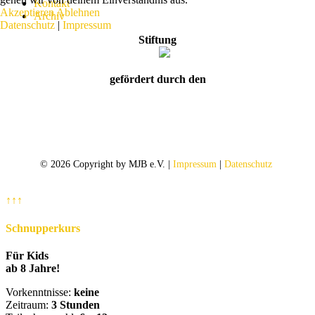
Kontakt
Akzeptieren
Ablehnen
Archiv
Datenschutz
|
Impressum
Stiftung
gefördert durch den
© 2026 Copyright by MJB e.V. |
Impressum
|
Datenschutz
↑↑↑
Schnupperkurs
Für Kids
ab 8 Jahre!
Vorkenntnisse:
keine
Zeitraum:
3 Stunden