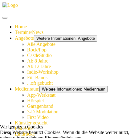
Home
Termine/News
Angebote
Weitere Informationen: Angebote
Alle Angebote
Rock/Pop
CastleStudio
Ab 8 Jahre
Ab 12 Jahre
Indie-Workshop
Für Bands
...oft gebucht
Medienraum
Weitere Informationen: Medienraum
App-Werkstatt
Hörspiel
Garagenband
3-D Modulation
First Video
Künstler gesucht
Wir benutzen Cookies
first skills
Diese Website benutzt Cookies. Wenn du die Website weiter nutzt,
Eindrücke
gehen wir von deinem Einverständnis aus.