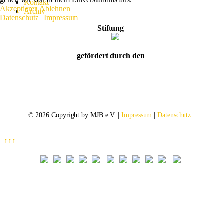
Kontakt
Akzeptieren
Ablehnen
Archiv
Datenschutz
|
Impressum
Stiftung
gefördert durch den
© 2026 Copyright by MJB e.V. |
Impressum
|
Datenschutz
↑↑↑