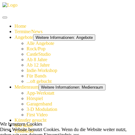
Home
Termine/News
Angebote
Weitere Informationen: Angebote
Alle Angebote
Rock/Pop
CastleStudio
Ab 8 Jahre
Ab 12 Jahre
Indie-Workshop
Für Bands
...oft gebucht
Medienraum
Weitere Informationen: Medienraum
App-Werkstatt
Hörspiel
Garagenband
3-D Modulation
First Video
Künstler gesucht
Wir benutzen Cookies
first skills
Diese Website benutzt Cookies. Wenn du die Website weiter nutzt,
Eindrücke
gehen wir von deinem Einverständnis aus.